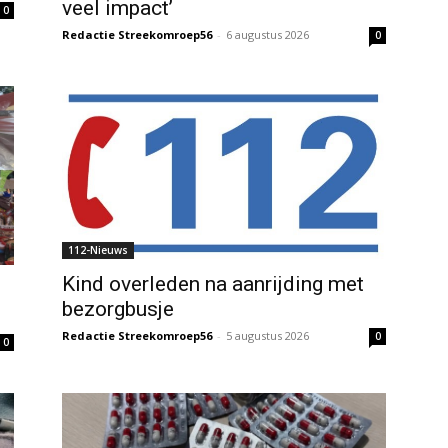
veel impact’
0
Redactie Streekomroep56
-
6 augustus 2026
0
112-Nieuws
Kind overleden na aanrijding met
bezorgbusje
Redactie Streekomroep56
-
5 augustus 2026
0
0