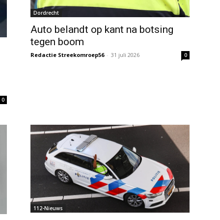
Dordrecht
Auto belandt op kant na botsing
tegen boom
Redactie Streekomroep56
-
31 juli 2026
0
0
112-Nieuws