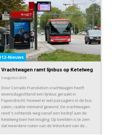
112-Nieuws
Vrachtwagen ramt lijnbus op Ketelweg
5 augustus 2026
Door Corrado FranckeEen vrachtwagen heeft
woensdagochtend een lijnbus geraakt in
Papendrecht. Hoewel er wel passagiers in de bus
zaten, raakte niemand gewond. De vrachtwagen
reed ’s ochtends weg vanaf een bedrijf aan de
Ketelweg toen het misging. Op beelden is te zien
dat meerdere ruiten van de linkerkant van de...