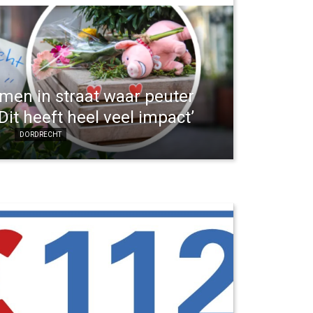
men in straat waar peuter
Dit heeft heel veel impact’
DORDRECHT