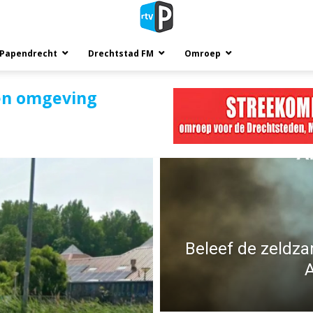
 Papendrecht
Drechtstad FM
Omroep
en omgeving
Beleef de zeldza
A