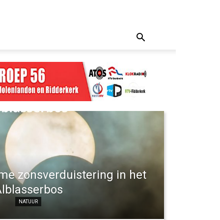
me zonsverduistering in het
lblasserbos
NATUUR