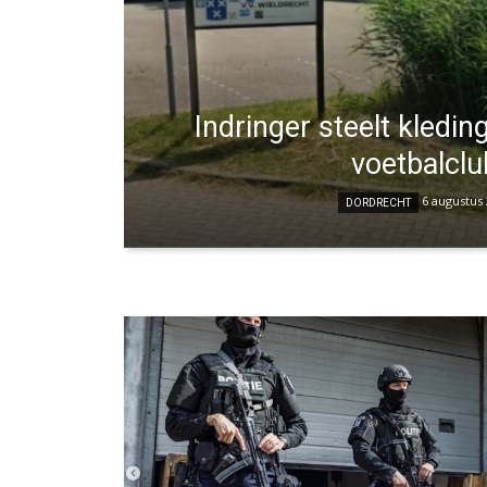
Indringer steelt kledi
voetbalclu
6 augustus
DORDRECHT