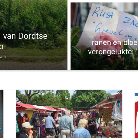
ng van Dordtse
Tranen en bloe
b
verongelukte: ‘
 2026