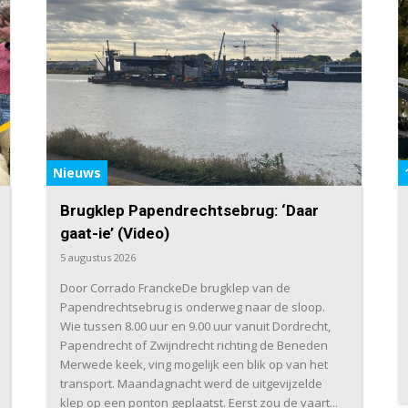
Nieuws
Brugklep Papendrechtsebrug: ‘Daar
gaat-ie’ (Video)
5 augustus 2026
Door Corrado FranckeDe brugklep van de
Papendrechtsebrug is onderweg naar de sloop.
Wie tussen 8.00 uur en 9.00 uur vanuit Dordrecht,
Papendrecht of Zwijndrecht richting de Beneden
Merwede keek, ving mogelijk een blik op van het
transport. Maandagnacht werd de uitgevijzelde
klep op een ponton geplaatst. Eerst zou de vaart...