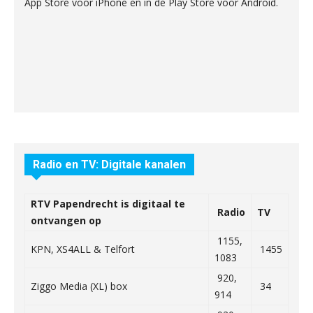
App Store voor iPhone en in de Play Store voor Android.
Radio en TV: Digitale kanalen
RTV Papendrecht is digitaal te
Radio
TV
ontvangen op
1155,
KPN, XS4ALL & Telfort
1455
1083
920,
Ziggo Media (XL) box
34
914