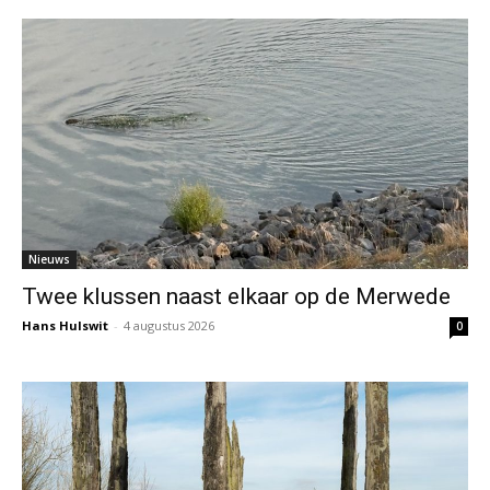
Nieuws
Twee klussen naast elkaar op de Merwede
Hans Hulswit
-
4 augustus 2026
0