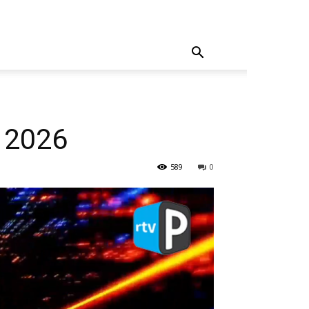
i 2026
589
0