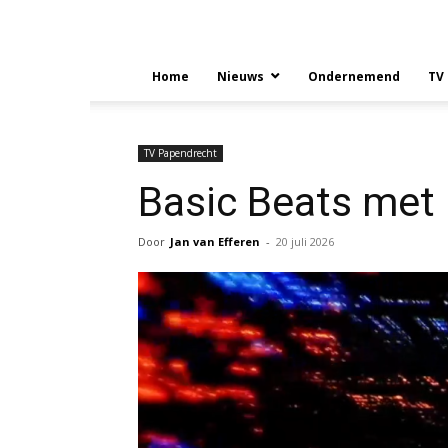
Home
Nieuws
Ondernemend
TV
TV Papendrecht
Basic Beats met 
Door
Jan van Efferen
-
20 juli 2026