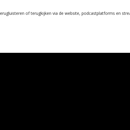
terugluisteren of terugkijken via de website, podcastplatforms en stre