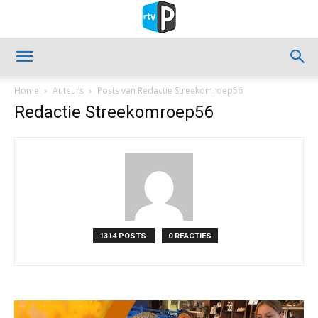
Home
Auteurs
Posts van Redactie Streekomroep56
Redactie Streekomroep56
1314 POSTS
0 REACTIES