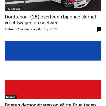
112-Nieuws
Dordtenaar (28) overleden bij ongeluk met
vrachtwagen op snelweg
Redactie Streekomroep56
-
28 juli 2026
0
Nieuws
Boeren demonstreren op Witte Brug tegen