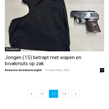
Dordrecht
Jongen (15) betrapt met wapen en
bivakmuts op zak
Redactie Streekomroep56
-
15 september 2025
0
11
12
13