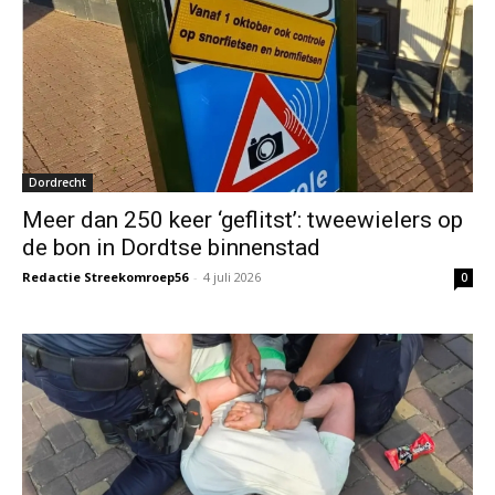
Dordrecht
Meer dan 250 keer ‘geflitst’: tweewielers op
de bon in Dordtse binnenstad
Redactie Streekomroep56
-
4 juli 2026
0