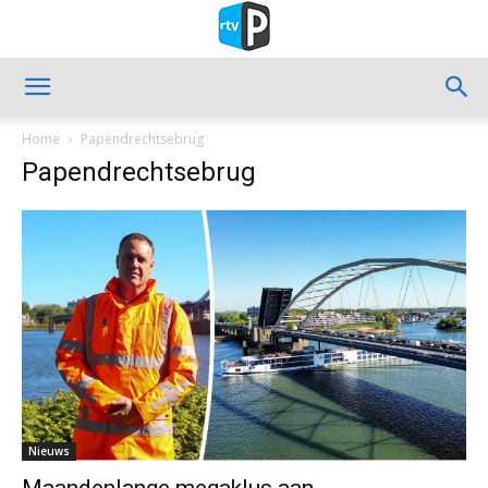
Home
Papendrechtsebrug
Papendrechtsebrug
Nieuws
Maandenlange megaklus aan