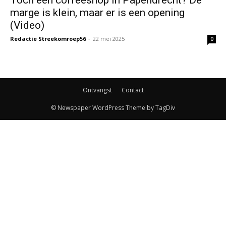
marge is klein, maar er is een opening
(Video)
Redactie Streekomroep56
-
22 mei 2025
0
Ontvangst
Contact
© Newspaper WordPress Theme by TagDiv