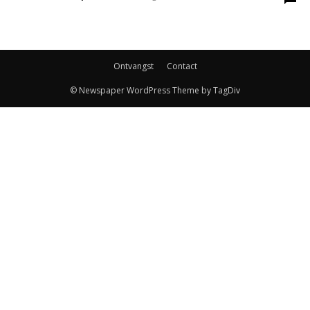
Ontvangst
Contact
© Newspaper WordPress Theme by TagDiv