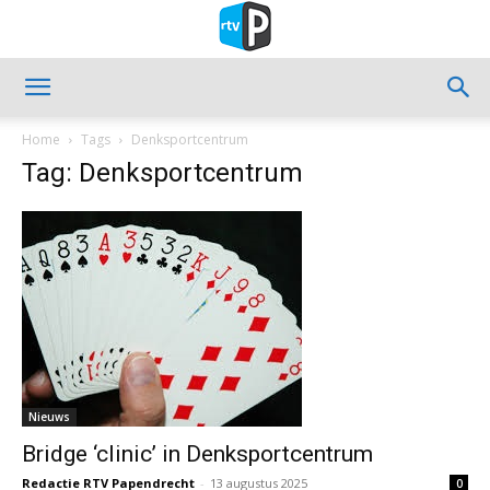
Home
Tags
Denksportcentrum
Tag: Denksportcentrum
Nieuws
Bridge ‘clinic’ in Denksportcentrum
Redactie RTV Papendrecht
-
13 augustus 2025
0