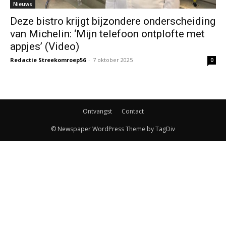
Nieuws
Deze bistro krijgt bijzondere onderscheiding
van Michelin: ‘Mijn telefoon ontplofte met
appjes’ (Video)
Redactie Streekomroep56
-
7 oktober 2025
0
Ontvangst
Contact
© Newspaper WordPress Theme by TagDiv