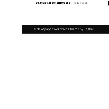
Redactie Streekomroep56
-
16 juli 2025
© Newspaper WordPress Theme by TagDiv