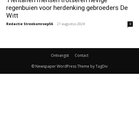
regenbuien voor herdenking gebroeders De
Witt
Redactie Streekomroep56
-
21 augustus 2024
0
Ontvangst
Contact
© Newspaper WordPress Theme by TagDiv