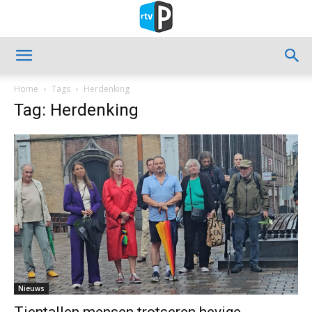
Home
Tags
Herdenking
Tag: Herdenking
Nieuws
Tientallen mensen trotseren hevige