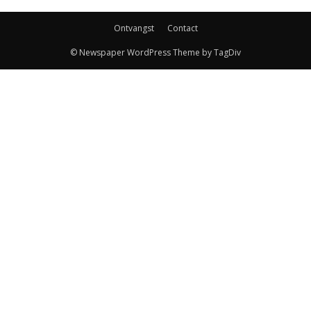
Ontvangst
Contact
© Newspaper WordPress Theme by TagDiv