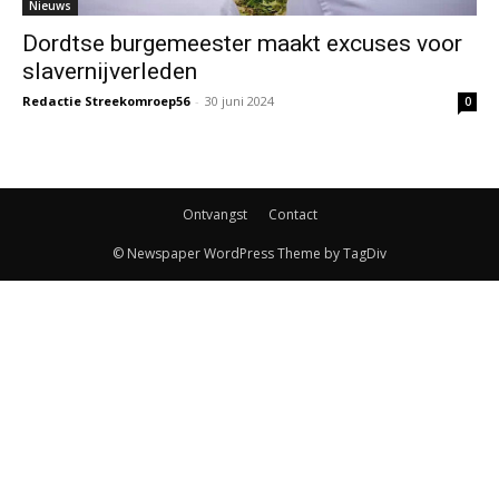
Nieuws
Dordtse burgemeester maakt excuses voor
slavernijverleden
Redactie Streekomroep56
-
30 juni 2024
0
Ontvangst
Contact
© Newspaper WordPress Theme by TagDiv