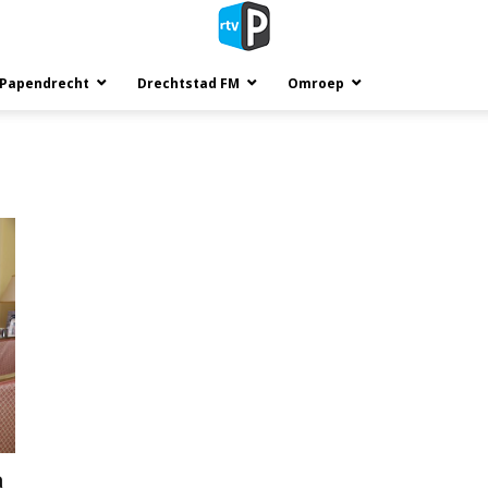
 Papendrecht
Drechtstad FM
Omroep
a