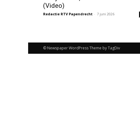
(Video)
Redactie RTV Papendrecht
-
7 juni 2026
© Newspaper WordPress Theme by TagDiv