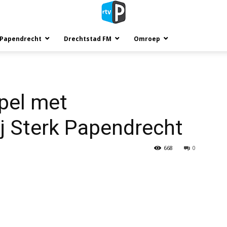
 Papendrecht
Drechtstad FM
Omroep
pel met
j Sterk Papendrecht
668
0