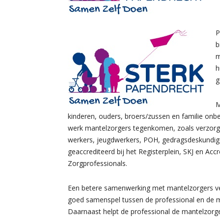
P
b
m
h
g
M
kinderen, ouders, broers/zussen en familie onbe
werk mantelzorgers tegenkomen, zoals verzorgen
werkers, jeugdwerkers, POH, gedragsdeskundigen
geaccrediteerd bij het Registerplein, SKJ en Acc
Zorgprofessionals.
Een betere samenwerking met mantelzorgers ve
goed samenspel tussen de professional en de ma
Daarnaast helpt de professional de mantelzorger