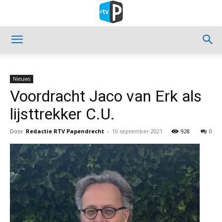
Nieuws
Voordracht Jaco van Erk als
lijsttrekker C.U.
Door
Redactie RTV Papendrecht
-
10 september 2021
928
0