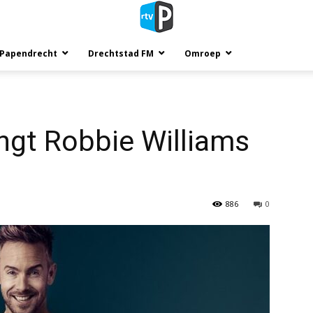
 Papendrecht
Drechtstad FM
Omroep
ngt Robbie Williams
886
0