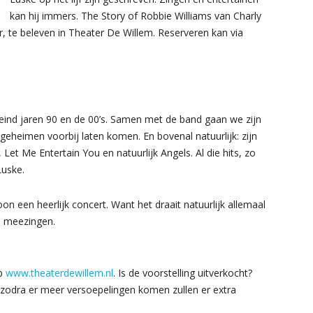
kan hij immers. The Story of Robbie Williams van Charly
 te beleven in Theater De Willem. Reserveren kan via
 eind jaren 90 en de 00’s. Samen met de band gaan we zijn
eheimen voorbij laten komen. En bovenal natuurlijk: zijn
et Me Entertain You en natuurlijk Angels. Al die hits, zo
Luske.
n een heerlijk concert. Want het draait natuurlijk allemaal
n meezingen.
op
www.theaterdewillem.nl
. Is de voorstelling uitverkocht?
 zodra er meer versoepelingen komen zullen er extra