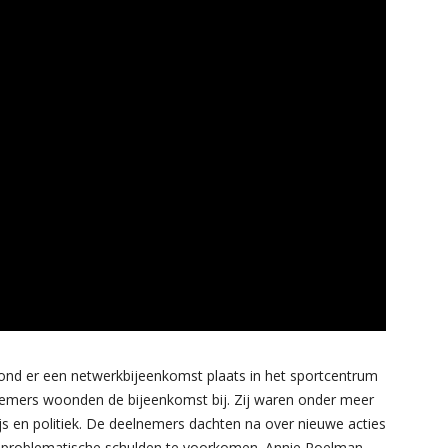
 er een netwerkbijeenkomst plaats in het sportcentrum
nemers woonden de bijeenkomst bij. Zij waren onder meer
ijs en politiek. De deelnemers dachten na over nieuwe acties
n problematische schulden te voorkomen. Annie Poelman,