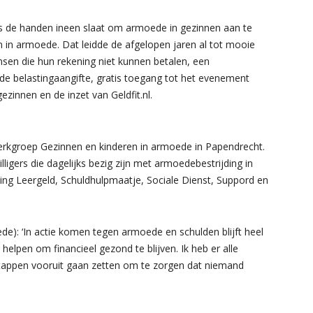
s de handen ineen slaat om armoede in gezinnen aan te
 in armoede. Dat leidde de afgelopen jaren al tot mooie
nsen die hun rekening niet kunnen betalen, een
j de belastingaangifte, gratis toegang tot het evenement
zinnen en de inzet van Geldfit.nl.
rkgroep Gezinnen en kinderen in armoede in Papendrecht.
lligers die dagelijks bezig zijn met armoedebestrijding in
ng Leergeld, Schuldhulpmaatje, Sociale Dienst, Suppord en
e): ‘In actie komen tegen armoede en schulden blijft heel
 helpen om financieel gezond te blijven. Ik heb er alle
tappen vooruit gaan zetten om te zorgen dat niemand