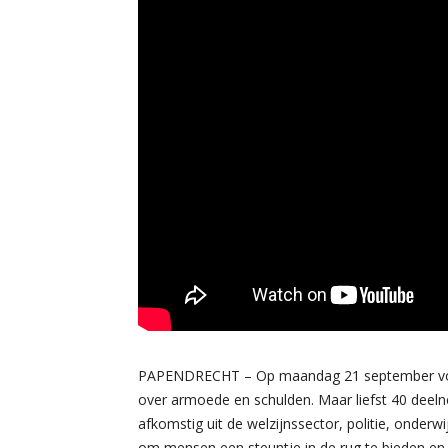
PAPENDRECHT – Op maandag 21 september vond
over armoede en schulden. Maar liefst 40 deel
afkomstig uit de welzijnssector, politie, onderw
om mensen een steuntje in de rug te bieden e