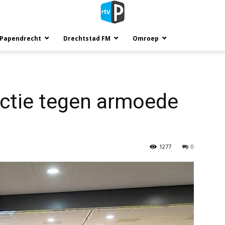
 Papendrecht
Drechtstad FM
Omroep
actie tegen armoede
1277
0