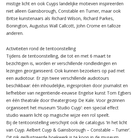
mistige licht en ook Cuyps landelijke motieven inspireerden
niet alleen Gainsborough, Constable en Turner, maar ook
Britse kunstenaars als Richard Wilson, Richard Parkes,
Bonington, Augustus Wall Callcott, John Crome en talloze
anderen.
Activiteiten rond de tentoonstelling
Tijdens de tentoonstelling, die tot en met 6 maart te
bezichtigen is, worden er verschillende rondleidingen en
lezingen georganiseerd. Ook kunnen bezoekers op pad met
een audiotour. Er zijn twee verschillende audiotours
beschikbaar: één inhoudelijke, ingesproken door journalist en
liefhebber van negentiende-eeuwse Engelse kunst Tom Egbers
en één theatrale door theatergroep De Kale. Voor gezinnen
organiseert het museum ‘Studio Cuyp’: een special effect
studio waarin licht op magische wijze een rol speelt.
Bij de tentoonstelling verschijnt ook de catalogus ‘In het licht
van Cuyp. Aelbert Cuyp & Gainsborough – Constable – Turner’.
Dit rijk geïllustreerde boekwerk is te koop in de museum