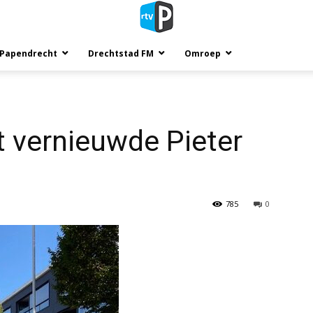
 Papendrecht
Drechtstad FM
Omroep
 vernieuwde Pieter
785
0