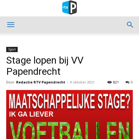
Sport
Stage lopen bij VV
Papendrecht
Door
Redactie RTV Papendrecht
-
9 oktober 2021
821
0