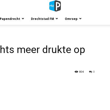
 Papendrecht
Drechtstad FM
Omroep
hts meer drukte op
804
0