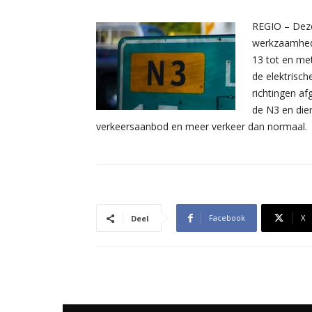
REGIO – Deze
werkzaamhede
13 tot en me
de elektrisch
richtingen a
de N3 en die
verkeersaanbod en meer verkeer dan normaal.
Facebook
X
Deel