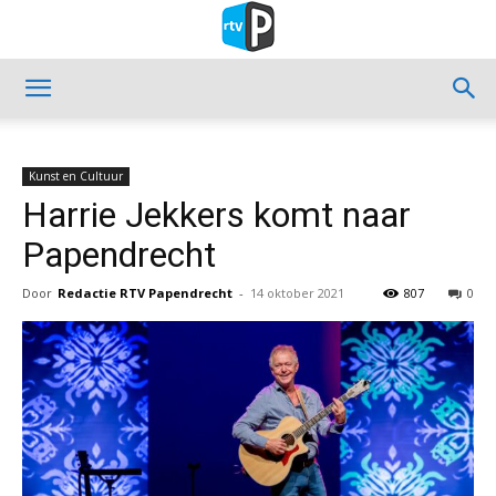
Kunst en Cultuur
Harrie Jekkers komt naar
Papendrecht
Door
Redactie RTV Papendrecht
-
14 oktober 2021
807
0