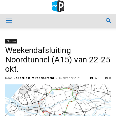
Nieuws
Weekendafsluiting
Noordtunnel (A15) van 22-25
okt.
Door
Redactie RTV Papendrecht
-
14 oktober 2021
726
0