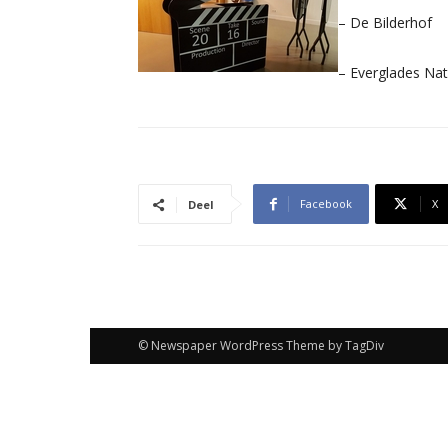
– De Bilderhof
– Everglades Nat
Facebook
X
Deel
© Newspaper WordPress Theme by TagDiv