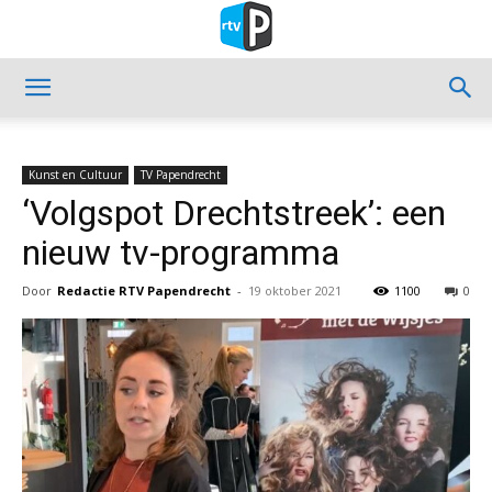
Kunst en Cultuur
TV Papendrecht
‘Volgspot Drechtstreek’: een
nieuw tv-programma
Door
Redactie RTV Papendrecht
-
19 oktober 2021
1100
0