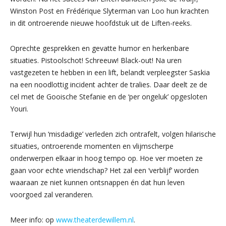
Winston Post en Frédérique Slyterman van Loo hun krachten
in dit ontroerende nieuwe hoofdstuk uit de Liften-reeks.
Oprechte gesprekken en gevatte humor en herkenbare
situaties. Pistoolschot! Schreeuw! Black-out! Na uren
vastgezeten te hebben in een lift, belandt verpleegster Saskia
na een noodlottig incident achter de tralies. Daar deelt ze de
cel met de Gooische Stefanie en de ‘per ongeluk’ opgesloten
Youri.
Terwijl hun ‘misdadige’ verleden zich ontrafelt, volgen hilarische
situaties, ontroerende momenten en vlijmscherpe
onderwerpen elkaar in hoog tempo op. Hoe ver moeten ze
gaan voor echte vriendschap? Het zal een ‘verblijf’ worden
waaraan ze niet kunnen ontsnappen én dat hun leven
voorgoed zal veranderen.
Meer info: op
www.theaterdewillem.nl
.