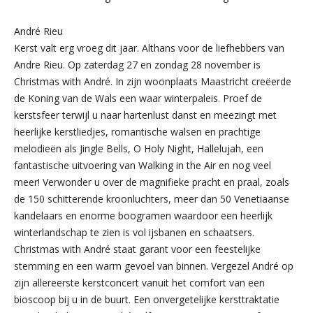
André Rieu
Kerst valt erg vroeg dit jaar. Althans voor de liefhebbers van
Andre Rieu. Op zaterdag 27 en zondag 28 november is
Christmas with André. In zijn woonplaats Maastricht creëerde
de Koning van de Wals een waar winterpaleis. Proef de
kerstsfeer terwijl u naar hartenlust danst en meezingt met
heerlijke kerstliedjes, romantische walsen en prachtige
melodieën als Jingle Bells, O Holy Night, Hallelujah, een
fantastische uitvoering van Walking in the Air en nog veel
meer! Verwonder u over de magnifieke pracht en praal, zoals
de 150 schitterende kroonluchters, meer dan 50 Venetiaanse
kandelaars en enorme boogramen waardoor een heerlijk
winterlandschap te zien is vol ijsbanen en schaatsers.
Christmas with André staat garant voor een feestelijke
stemming en een warm gevoel van binnen. Vergezel André op
zijn allereerste kerstconcert vanuit het comfort van een
bioscoop bij u in de buurt. Een onvergetelijke kersttraktatie