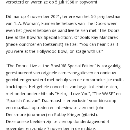
verbeterd en waren ze op 5 juli 1968 in topvorm!
Dit jaar op 4 november 2021, ter ere van het 50-jarig bestaan
van “L.A. Woman”, kunnen liefhebbers van The Doors weer
even het gevoel hebben de band live te zien met “The Doors:
Live at the Bowl ’68 Special Edition”. Of zoals Ray Manzarek
(mede-oprichter en toetsenist) zelf zei: “You can hear it as if
you were at the Hollywood Bowl, on stage with us.”
“The Doors: Live at the Bowl ’68 Special Edition” is zorgvuldig
gerestaureerd van originele cameranegatieven en opnieuw
gemixt en gemasterd met behulp van de oorspronkelijke multi-
track tapes. Het gehele concert is van begin tot eind te zien,
met onder andere hits als “Hello, I Love You”, “The WASP” en
“Spanish Caravan”. Daarnaast is er exclusief voor bioscoop
een muzikaal optreden én interview te zien met John
Densmore (drummer) en Robby Krieger (gitarist).
Deze unieke beelden zijn te zien op donderdagavond 4
november en zondag 7 november in de middag.