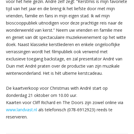
voor het hele gezin. André zelf zegt: “Kerstmis is mijn favoriete
tijd van het jaar en die breng ik het liefste door met mijn
vrienden, familie en fans in mijn eigen stad. Ik wil mijn
bioscooppubliek uitnodigen voor deze prachtige reis naar de
wonderwereld van kerst.” Neem uw vrienden en familie mee
en geniet van dit spectaculaire muziekevenement op het witte
doek. Naast klassieke kerstliederen en enkele ongelooflijke
verrassingen wordt het filmpubliek ook verwend met
exclusieve toegang backstage, en zal presentator André van
Duin met André praten over de productie van zijn muzikale
winterwonderland. Het is hét ultieme kerstcadeau.
De kaartverkoop voor Christmas with André start op
donderdag 21 oktober om 10.00 uur.
Kaarten voor Cliff Richard en The Doors zijn zowel online via
www.landvast.nl
als telefonisch (078-6912923) reeds te
reserveren.