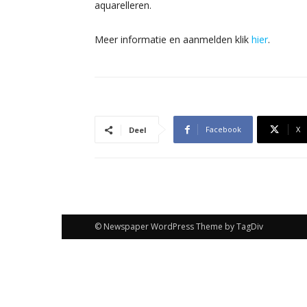
aquarelleren.
Meer informatie en aanmelden klik
hier
.
Facebook
X
Deel
© Newspaper WordPress Theme by TagDiv