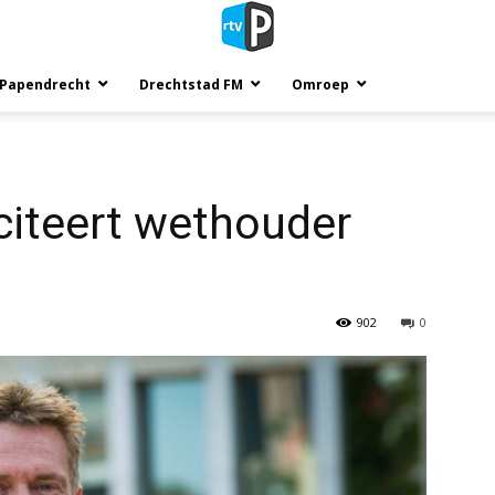
 Papendrecht
Drechtstad FM
Omroep
citeert wethouder
902
0