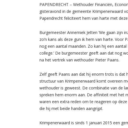
PAPENDRECHT – Wethouder Financiën, Economie,
gisteravond in de gemeente Krimpenerwaard vo
Papendrecht feliciteert hem van harte met deze 
Burgemeester Annemiek Jetten ‘We gaan zijn in
zo’n kans als deze gun ik hem van harte. Voor P
nog een aantal maanden. Zo kan hij een aantal 
college.’ De burgemeester geeft aan dat nog wor
na het vertrek van wethouder Pieter Paans.
Zelf geeft Paans aan dat hij enorm trots is da
structuur van Krimpenerwaard komt overeen m
wethouder is geweest. De combinatie van de lan
spreken hem enorm aan. De affiniteit met het mi
waren een extra reden om te reageren op deze va
die hij met beide handen aangrijpt.
Krimpenerwaard is sinds 1 januari 2015 een gem