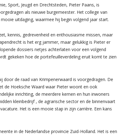
 Sport, Jeugd en Drechtsteden, Pieter Paans, is
orgedragen als nieuwe burgemeester. Het college van
mooie uitdaging, waarmee hij begin volgend jaar start.
zet, kennis, gedrevenheid en enthousiasme missen, maar
apendrecht is het erg jammer, maar gelukkig is Pieter er
lopende dossiers netjes achterlaten voor een volgend
dt gekeken hoe de portefeuilleverdeling eruit komt te zien
t hij door de raad van Krimpenerwaard is voorgedragen. De
et de Hoeksche Waard waar Pieter woont en ook
delijke inrichting, de meerdere kernen en hun inwoners
dden kleinbedrijf , de agrarische sector en de binnenvaart
cature. Het is een mooie stap in zijn carrière. Een kans
eente in de Nederlandse provincie Zuid-Holland. Het is een