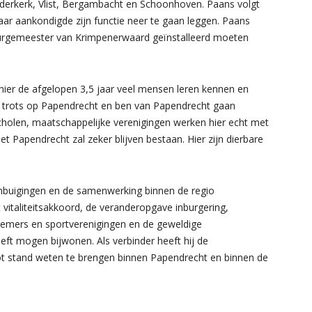
rkerk, Vlist, Bergambacht en Schoonhoven. Paans volgt
aar aankondigde zijn functie neer te gaan leggen. Paans
 burgemeester van Krimpenerwaard geïnstalleerd moeten
 hier de afgelopen 3,5 jaar veel mensen leren kennen en
n trots op Papendrecht en ben van Papendrecht gaan
holen, maatschappelijke verenigingen werken hier echt met
t Papendrecht zal zeker blijven bestaan. Hier zijn dierbare
mbuigingen en de samenwerking binnen de regio
vitaliteitsakkoord, de veranderopgave inburgering,
nemers en sportverenigingen en de geweldige
heeft mogen bijwonen. Als verbinder heeft hij de
tot stand weten te brengen binnen Papendrecht en binnen de