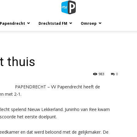
 Papendrecht
Drechtstad FM
Omroep
 thuis
983
0
PAPENDRECHT – VV Papendrecht heeft de
en met 2-1.
slecht spelend Nieuw Lekkerland. Juninho van Ree kwam
 scoorde het eerste doelpunt.
kleedkamer en dat werd beloond met de gelijkmaker. De