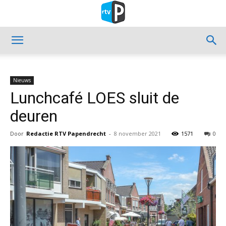
Nieuws
Lunchcafé LOES sluit de
deuren
Door
Redactie RTV Papendrecht
-
8 november 2021
1571
0