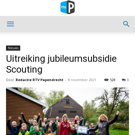
Nieuws
Uitreiking jubileumsubsidie
Scouting
Door
Redactie RTV Papendrecht
-
8 november 2021
528
0