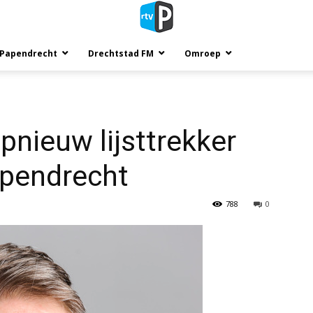
 Papendrecht
Drechtstad FM
Omroep
nieuw lijsttrekker
apendrecht
788
0