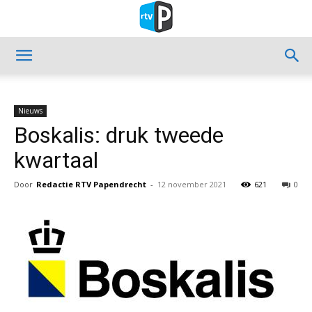
Nieuws
Boskalis: druk tweede
kwartaal
Door
Redactie RTV Papendrecht
-
12 november 2021
621
0