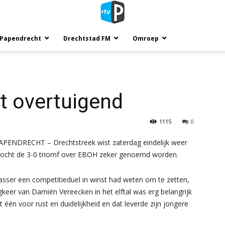
 Papendrecht
Drechtstad FM
Omroep
t overtuigend
1115
0
APENDRECHT – Drechtstreek wist zaterdag eindelijk weer
 mocht de 3-0 triomf over EBOH zeker genoemd worden.
sser een competitieduel in winst had weten om te zetten,
keer van Damiën Vereecken in het elftal was erg belangrijk
 één voor rust en duidelijkheid en dat leverde zijn jongere