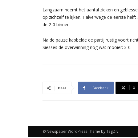
Langzaam neemt het aantal zieken en geblessee
op zichzelf te lijken. Halverwege de eerste helf
de 2-0 binnen.
Na de pauze kabbelde de partij rustig voort ric
Siesses de overwinning nog wat mooier: 3-0.
Facebook
X
Deel
© Newspaper WordPress Theme by TagDiv