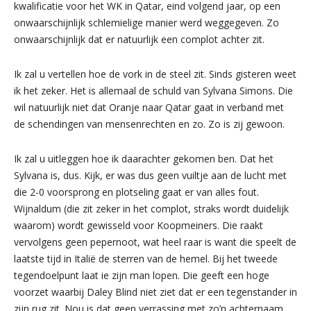
kwalificatie voor het WK in Qatar, eind volgend jaar, op een
onwaarschijnlijk schlemielige manier werd weggegeven. Zo
onwaarschijnlijk dat er natuurlijk een complot achter zit.
Ik zal u vertellen hoe de vork in de steel zit. Sinds gisteren weet
ik het zeker. Het is allemaal de schuld van Sylvana Simons. Die
wil natuurlijk niet dat Oranje naar Qatar gaat in verband met
de schendingen van mensenrechten en zo. Zo is zij gewoon.
Ik zal u uitleggen hoe ik daarachter gekomen ben. Dat het
Sylvana is, dus. Kijk, er was dus geen vuiltje aan de lucht met
die 2-0 voorsprong en plotseling gaat er van alles fout.
Wijnaldum (die zit zeker in het complot, straks wordt duidelijk
waarom) wordt gewisseld voor Koopmeiners. Die raakt
vervolgens geen pepernoot, wat heel raar is want die speelt de
laatste tijd in Italië de sterren van de hemel. Bij het tweede
tegendoelpunt laat ie zijn man lopen. Die geeft een hoge
voorzet waarbij Daley Blind niet ziet dat er een tegenstander in
zijn rug zit. Nou is dat geen verrassing met zo’n achternaam,