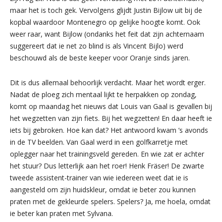
maar het is toch gek. Vervolgens glijdt Justin Bijlow uit bij de
kopbal waardoor Montenegro op gelijke hoogte komt. Ook
weer raar, want Bijlow (ondanks het feit dat zijn achternaam
suggereert dat ie net zo blind is als Vincent Bijlo) werd
beschouwd als de beste keeper voor Oranje sinds jaren.
Dit is dus allemaal behoorlijk verdacht. Maar het wordt erger.
Nadat de ploeg zich mentaal lijkt te herpakken op zondag,
komt op maandag het nieuws dat Louis van Gaal is gevallen bij
het wegzetten van zijn fiets. Bij het wegzetten! En daar heeft ie
iets bij gebroken. Hoe kan dat? Het antwoord kwam ’s avonds
in de TV beelden. Van Gaal werd in een golfkarretje met
oplegger naar het trainingsveld gereden. En wie zat er achter
het stuur? Dus letterlijk aan het roer! Henk Fräser! De zwarte
tweede assistent-trainer van wie iedereen weet dat ie is
aangesteld om zijn huidskleur, omdat ie beter zou kunnen
praten met de gekleurde spelers. Spelers? Ja, me hoela, omdat
ie beter kan praten met Sylvana.