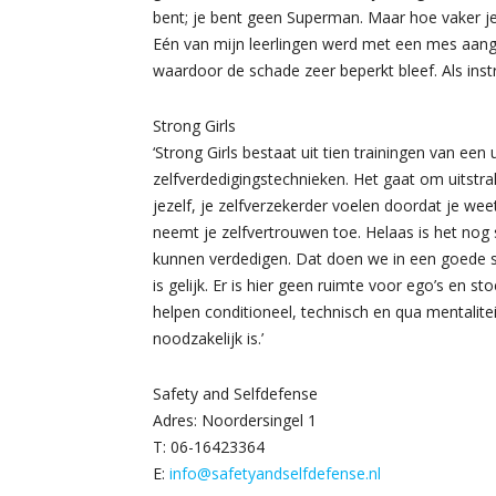
bent; je bent geen Superman. Maar hoe vaker je 
Eén van mijn leerlingen werd met een mes aange
waardoor de schade zeer beperkt bleef. Als instr
Strong Girls
‘Strong Girls bestaat uit tien trainingen van e
zelfverdedigingstechnieken. Het gaat om uitstra
jezelf, je zelfverzekerder voelen doordat je wee
neemt je zelfvertrouwen toe. Helaas is het nog 
kunnen verdedigen. Dat doen we in een goede sf
is gelijk. Er is hier geen ruimte voor ego’s en 
helpen conditioneel, technisch en qua mentalitei
noodzakelijk is.’
Safety and Selfdefense
Adres: Noordersingel 1
T: 06-16423364
E:
info@safetyandselfdefense.nl