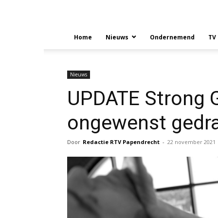
Home
Nieuws
Ondernemend
TV
Nieuws
UPDATE Strong G
ongewenst gedr
Door
Redactie RTV Papendrecht
-
22 november 2021