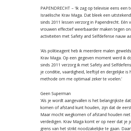
PAPENDRECHT – ‘Ik zag op televisie eens een to
Israëlische Krav Maga. Dat bleek een uitstekende
sinds 2011 lessen verzorg in Papendrecht. Eén 
vrouwen effectief weerbaarder maken tegen onge
activiteiten met Safety and Selfdefense nauw aa
‘Als politieagent heb ik meerdere malen gewel
Krav Maga. Op een gegeven moment werd ik door
sinds 2011 verzorg ik met Safety and Selfdefen
je conditie, vaardigheid, leeftijd en dergelijke i
methode om me optimaal zeker te voelen.’
Geen Superman
‘Als je wordt aangevallen is het belangrijkste da
komen of afstand kunt houden, zijn dat de eerst
Maar mocht wegkomen of afstand houden niet l
verdedigen. Krav Maga komt er op neer dat je jo
grens van het strikt noodzakelijke te gaan. Daar