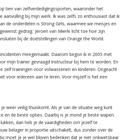
p tien van zelfverdedigingssporten, waaronder het
 aanvulling bij mijn werk. Ik was zelfs zo enthousiast dat ik
van de onderdelen is Strong Girls, waarmee we meisjes en
wenst gedrag.’ Jeroen van Mierle licht toe hoe zijn
nsluiten bij de doelstellingen van Orange the World.
dsincidenten meegemaakt. Daarom begon ik in 2005 met
 mijn trainer gevraagd instructeur bij hem te worden. En
se zelf trainingen voor volwassenen en kinderen. Ongeacht
s het voor iedereen aan te leren. Voor mijzelf is het een
t je weer veilig thuiskomt. Als je van de situatie weg kunt
e en de beste opties. Daarbij is je mond je beste wapen.
ukken, dan heb je de vaardigheden om jezelf te
uw belager in proportie uitschakelt, dus zonder over de
bij moet je je wel blijven bedenken dat je niet onkwetsbaar