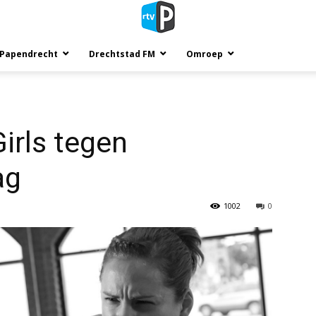
 Papendrecht
Drechtstad FM
Omroep
irls tegen
ag
1002
0