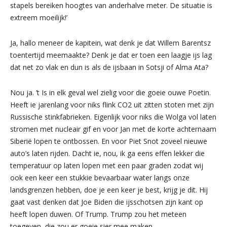
stapels bereiken hoogtes van anderhalve meter. De situatie is
extreem moeilijk!’
Ja, hallo meneer de kapitein, wat denk je dat Willem Barentsz
toentertijd meemaakte? Denk je dat er toen een laagje ijs lag
dat net zo vlak en dun is als de ijsbaan in Sotsji of Alma Ata?
Nou ja. ’t Is in elk geval wel zielig voor die goeie ouwe Poetin.
Heeft ie jarenlang voor niks flink CO2 uit zitten stoten met zijn
Russische stinkfabrieken. Eigenlijk voor niks die Wolga vol laten
stromen met nucleair gif en voor Jan met de korte achternaam
Siberië lopen te ontbossen. En voor Piet Snot zoveel nieuwe
auto’s laten rijden. Dacht ie, nou, ik ga eens effen lekker die
temperatuur op laten lopen met een paar graden zodat wij
ook een keer een stukkie bevaarbaar water langs onze
landsgrenzen hebben, doe je een keer je best, krijg je dit. Hij
gaat vast denken dat Joe Biden die ijsschotsen zijn kant op
heeft lopen duwen. Of Trump. Trump zou het meteen
toegeven, die zou er goeie sier mee maken.