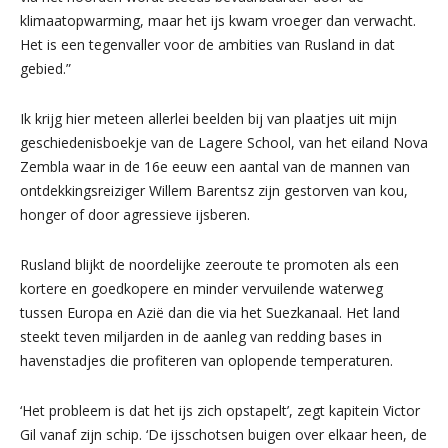
klimaatopwarming, maar het ijs kwam vroeger dan verwacht.
Het is een tegenvaller voor de ambities van Rusland in dat
gebied.”
Ik krijg hier meteen allerlei beelden bij van plaatjes uit mijn
geschiedenisboekje van de Lagere School, van het eiland Nova
Zembla waar in de 16e eeuw een aantal van de mannen van
ontdekkingsreiziger Willem Barentsz zijn gestorven van kou,
honger of door agressieve ijsberen.
Rusland blijkt de noordelijke zeeroute te promoten als een
kortere en goedkopere en minder vervuilende waterweg
tussen Europa en Azië dan die via het Suezkanaal. Het land
steekt teven miljarden in de aanleg van redding bases in
havenstadjes die profiteren van oplopende temperaturen.
‘Het probleem is dat het ijs zich opstapelt’, zegt kapitein Victor
Gil vanaf zijn schip. ‘De ijsschotsen buigen over elkaar heen, de