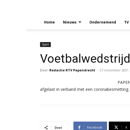
Home
Nieuws
Ondernemend
TV
Sport
Voetbalwedstrijd
Door
Redactie RTV Papendrecht
-
27 november 2021
PAPEND
afgelast in verband met een coronabesmetting.
Facebook
X
Deel