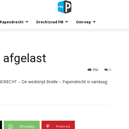
 Papendrecht
Drechtstad FM
Omroep
 afgelast
952
0
RECHT – De wedstrijd Brielle – Papendrecht is vandaag
WhatsApp
Pinterest