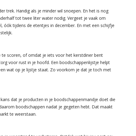
r trek. Handig als je minder wil snoepen. En het is nog
erhalf tot twee liter water nodig. Vergeet je vaak om
l, óók tijdens de etentjes in december. En met een schijfje
telijk.
te scoren, of omdat je iets voor het kerstdiner bent
rg voor rust in je hoofd. Een boodschappenlijstje helpt
een wat op je lijstje staat. Zo voorkom je dat je toch met
e kans dat je producten in je boodschappenmandje doet die
oe daarom boodschappen nadat je gegeten hebt. Dat maakt
markt te weerstaan.