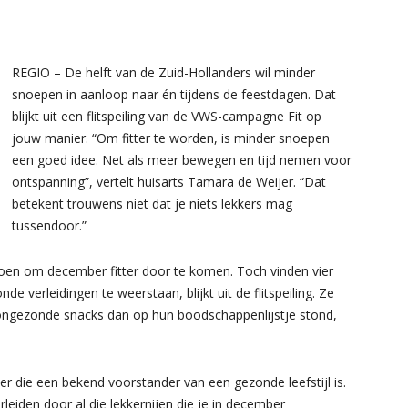
REGIO – De helft van de Zuid-Hollanders wil minder
snoepen in aanloop naar én tijdens de feestdagen. Dat
blijkt uit een flitspeiling van de VWS-campagne Fit op
jouw manier. “Om fitter te worden, is minder snoepen
een goed idee. Net als meer bewegen en tijd nemen voor
ontspanning”, vertelt huisarts Tamara de Weijer. “Dat
betekent trouwens niet dat je niets lekkers mag
tussendoor.”
doen om december fitter door te komen. Toch vinden vier
e verleidingen te weerstaan, blijkt uit de flitspeiling. Ze
ongezonde snacks dan op hun boodschappenlijstje stond,
jer die een bekend voorstander van een gezonde leefstijl is.
rleiden door al die lekkernijen die je in december