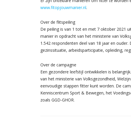
Er zijn ontelbare manieren om fitter te worden 
www.fitopjouwmanier.nl
.
Over de flitspeiling
De peiling is van 1 tot en met 7 oktober 2021
manier in opdracht van het ministerie van Volk
1.542 respondenten deel van 18 jaar en ouder. De 
gezinssituatie, arbeidsparticipatie, opleiding, regi
Over de campagne
Een gezondere leefstijl ontwikkelen is belangrijk.
van het ministerie van Volksgezondheid, Welzijn
eenvoudige stappen fitter kunt worden. De cam
Kenniscentrum Sport & Bewegen, het Voedingsc
zoals GGD-GHOR.