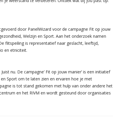
en je weerstand te verbeteren. Ontdek wat bij jou past op:
 uitgevoerd door PanelWizard voor de campagne Fit op jouw
sgezondheid, Welzijn en Sport. Aan het onderzoek namen
flitspeiling is representatief naar geslacht, leeftijd,
o en etniciteit.
 Juist nu. De campagne’ Fit op jouw manier’ is een initiatief
 en Sport om te laten zien en ervaren hoe je met
pagne is tot stand gekomen met hulp van onder andere het
entrum en het RIVM en wordt gesteund door organisaties