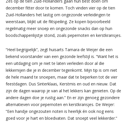
Zes op de tien Zuid-Hollanders gaan hun best doen om
december fitter door te komen. Toch vinden vier op de tien
Zuid-Hollanders het lastig om ongezonde verleidingen te
weerstaan, blijkt uit de flitspeiling. Ze kopen bijvoorbeeld
regelmatig meer snoep en ongezonde snacks dan op hun
boodschappenlijstje stond, zoals pepernoten en kerstkransjes.
“Heel begrijpelijk”, zegt huisarts Tamara de Weijer die een
bekend voorstander van een gezonde leefstijl is. “Want het is
een uitdaging om je niet te laten verleiden door al die
lekkernijen die je in december tegenkomt. Mijn tip is om niet
de hele maand te snoepen, maar dat te beperken tot de vier
feestdagen. Dus Sinterklaas, Kerstmis en oud en nieuw. Dat
zijn de dagen waarop je van al het lekkers kan genieten. Op de
andere dagen doe je rustig aan.” En er zijn genoeg gezondere
alternatieven voor pepernoten en kerstkransjes. De Weijer:
“Een handje ongezouten noten is heerlijk én ook nog eens
goed voor je hart en bloedvaten. Dat snoept veel lekkerder.”