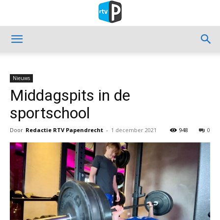
Nieuws
Middagspits in de
sportschool
Door
Redactie RTV Papendrecht
-
1 december 2021
948
0