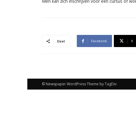
Men kan zich inschrijven voor een cursus of work
Facebook
X
Deel
© Newspaper WordPress Theme by TagDiv