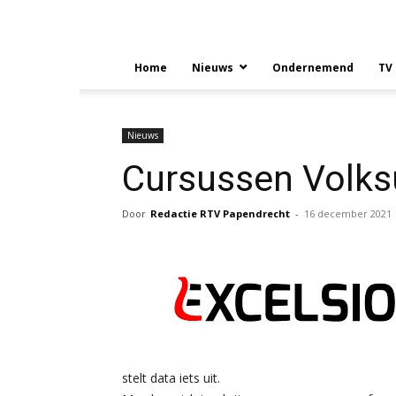
Home
Nieuws
Ondernemend
TV
Nieuws
Cursussen Volksu
Door
Redactie RTV Papendrecht
-
16 december 2021
stelt data iets uit.