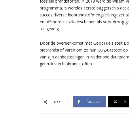
fossiele brandstoffen. In 2019 werd de Willem va
programma, ’s werelds eerste baggerschip dat o
succes diverse biobrandstofmengsels ingezet als
en offshore installatieschepen als voor droog g
tot gevolg.
Door de overeenkomst met GoodFuels stelt Boska
biobrandstof varen om zo hun CO2-uitstoot op p
van zijn aanbestedingen in Nederland duurza
gebruik van biobrandstoffen.
Facebook
X
Deel