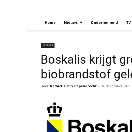
Home
Nieuws
Ondernemend
TV
Nieuws
Boskalis krijgt g
biobrandstof gel
Door
Redactie RTV Papendrecht
-
16 december 2021