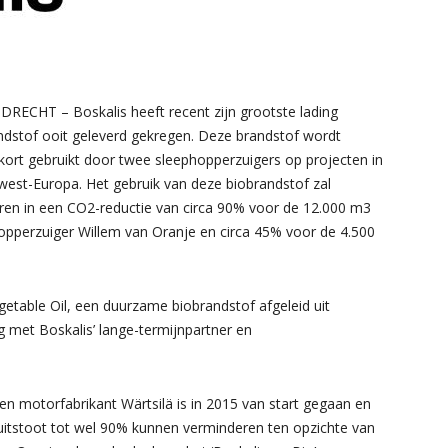
RECHT – Boskalis heeft recent zijn grootste lading
ndstof ooit geleverd gekregen. Deze brandstof wordt
kort gebruikt door twee sleephopperzuigers op projecten in
est-Europa. Het gebruik van deze biobrandstof zal
eren in een CO2-reductie van circa 90% voor de 12.000 m3
opperzuiger Willem van Oranje en circa 45% voor de 4.500
getable Oil, een duurzame biobrandstof afgeleid uit
g met Boskalis’ lange-termijnpartner en
n motorfabrikant Wärtsilä is in 2015 van start gegaan en
itstoot tot wel 90% kunnen verminderen ten opzichte van