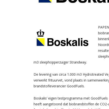
PAPEND
biobra
binnen
Noordw
result
sleeph
m3 sleephopperzuiger Strandway.
De levering van circa 1.000 m3 Hydrotreated Ve
verwerkt frituurvet, vond plaats in samenwerkin
brandstofleverancier GoodFuels.
Boskalis’ eigen testprogramma met GoodFuels e
heeft aangetoond dat biobrandstoffen de CO2-u