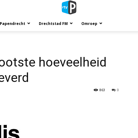
 Papendrecht
Drechtstad FM
Omroep
rootste hoeveelheid
everd
863
0