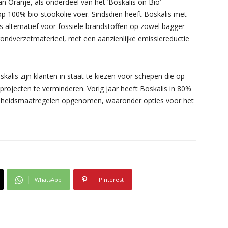
n Oranje, als onderdeel van het ‘Boskalis on Bio’-
p 100% bio-stookolie voer. Sindsdien heeft Boskalis met
 alternatief voor fossiele brandstoffen op zowel bagger-
rondverzetmaterieel, met een aanzienlijke emissiereductie
lis zijn klanten in staat te kiezen voor schepen die op
rojecten te verminderen. Vorig jaar heeft Boskalis in 80%
amheidsmaatregelen opgenomen, waaronder opties voor het
WhatsApp
Pinterest