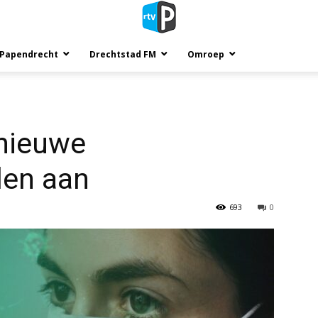
 Papendrecht
Drechtstad FM
Omroep
 nieuwe
len aan
693
0