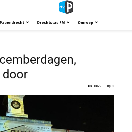
 Papendrecht
Drechtstad FM
Omroep
ecemberdagen,
 door
1065
0